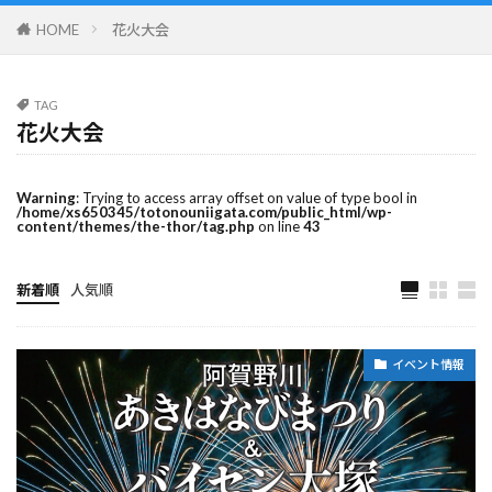
HOME
花火大会
TAG
花火大会
Warning
: Trying to access array offset on value of type bool in
/home/xs650345/totonouniigata.com/public_html/wp-
content/themes/the-thor/tag.php
on line
43
新着順
人気順
イベント情報