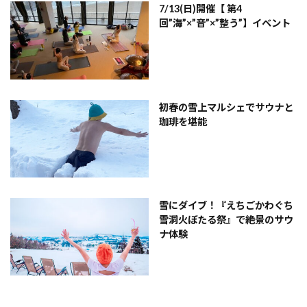
7/13(日)開催【 第4
回”海”×”音”×”整う”】イベント
初春の雪上マルシェでサウナと
珈琲を堪能
雪にダイブ！『えちごかわぐち
雪洞火ぼたる祭』で絶景のサウ
ナ体験