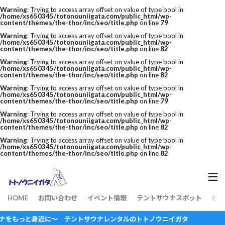
Warning
: Trying to access array offset on value of type bool in
/home/xs650345/totonouniigata.com/public_html/wp-
content/themes/the-thor/inc/seo/title.php
on line
79
Warning
: Trying to access array offset on value of type bool in
/home/xs650345/totonouniigata.com/public_html/wp-
content/themes/the-thor/inc/seo/title.php
on line
82
Warning
: Trying to access array offset on value of type bool in
/home/xs650345/totonouniigata.com/public_html/wp-
content/themes/the-thor/inc/seo/title.php
on line
82
Warning
: Trying to access array offset on value of type bool in
/home/xs650345/totonouniigata.com/public_html/wp-
content/themes/the-thor/inc/seo/title.php
on line
79
Warning
: Trying to access array offset on value of type bool in
/home/xs650345/totonouniigata.com/public_html/wp-
content/themes/the-thor/inc/seo/title.php
on line
82
Warning
: Trying to access array offset on value of type bool in
/home/xs650345/totonouniigata.com/public_html/wp-
content/themes/the-thor/inc/seo/title.php
on line
82
HOME
お問い合わせ
イベント情報
テントサウナスポット
社長
もっと身近に～ テントサウナレンタルのトトノウニイガタ